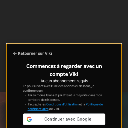
Retourner sur Viki
Commencez à regarder avec un
compte Viki
Aucun abonnement requis
En poursuivant avec l'une des options ci-dessous, je
confirme que :
J'ai au moins 18 ans et j'ai atteint la majorité dans mon
territoire de résidence.
J'accepte les
Conditions d'utilisation
et la
Politique de
confidentialité
de Viki.