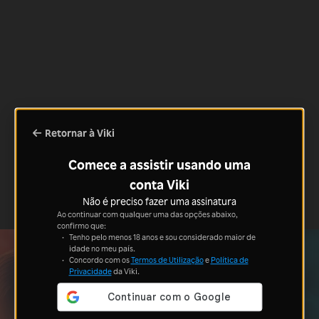
Retornar à Viki
Comece a assistir usando uma
conta Viki
Não é preciso fazer uma assinatura
Ao continuar com qualquer uma das opções abaixo,
confirmo que:
Tenho pelo menos 18 anos e sou considerado maior de
idade no meu país.
Concordo com os
Termos de Utilização
e
Política de
Privacidade
da Viki.