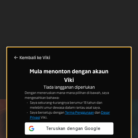
Kembali ke Viki
Mula menonton dengan akaun
Viki
Tiada langganan diperlukan
Dengan meneruskan mana-mana pilihan di bawah, saya
mengesahkan bahawa:
Saya sekurang-kurangnya berumur 18 tahun dan
melebihi umur dewasa dalam rantau asal saya.
Saya bersetuju dengan
Terma Penggunaan
dan
Dasar
Privasi
Viki.