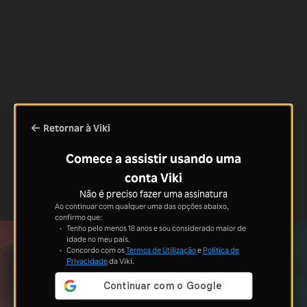
Retornar à Viki
Comece a assistir usando uma
conta Viki
Não é preciso fazer uma assinatura
Ao continuar com qualquer uma das opções abaixo,
confirmo que:
Tenho pelo menos 18 anos e sou considerado maior de
idade no meu país.
Concordo com os
Termos de Utilização
e
Política de
Privacidade
da Viki.