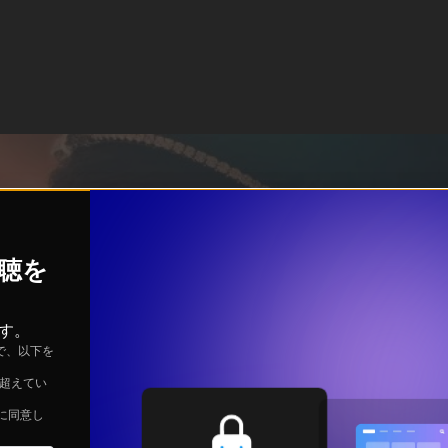
視聴を
す。
で、以下を
を超えてい
に同意し