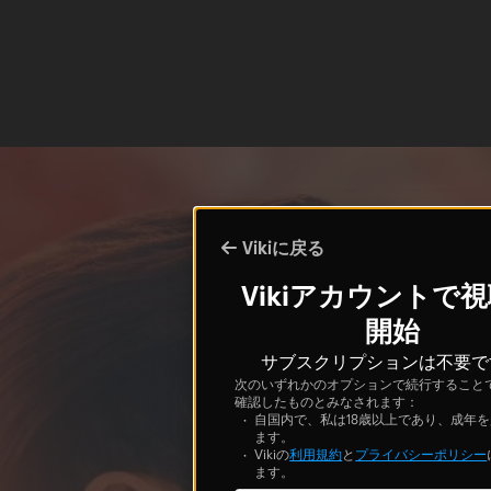
Vikiに戻る
Vikiアカウントで
開始
サブスクリプションは不要で
次のいずれかのオプションで続行すること
確認したものとみなされます：
自国内で、私は18歳以上であり、成年
ます。
Vikiの
利用規約
と
プライバシーポリシー
ます。