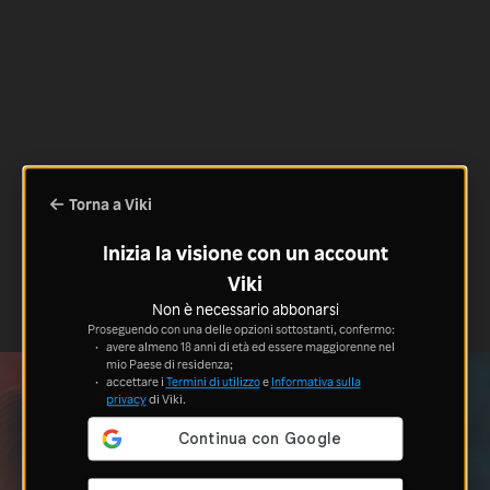
Torna a Viki
Inizia la visione con un account
Viki
Non è necessario abbonarsi
Proseguendo con una delle opzioni sottostanti, confermo:
avere almeno 18 anni di età ed essere maggiorenne nel
mio Paese di residenza;
accettare i
Termini di utilizzo
e
Informativa sulla
privacy
di Viki.