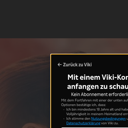
Zurück zu Viki
Mit einem Viki-Ko
anfangen zu scha
Kein Abonnement erforderl
Mit dem Fortfahren mit einer der unten au
Optionen bestätige ich, dass:
Ich bin mindestens 18 Jahre alt und hab
Volljährigkeit in meinem Heimatland err
Ich stimme den
Nutzungsbedingungen
u
Datenschutzerklärung
von Viki zu.