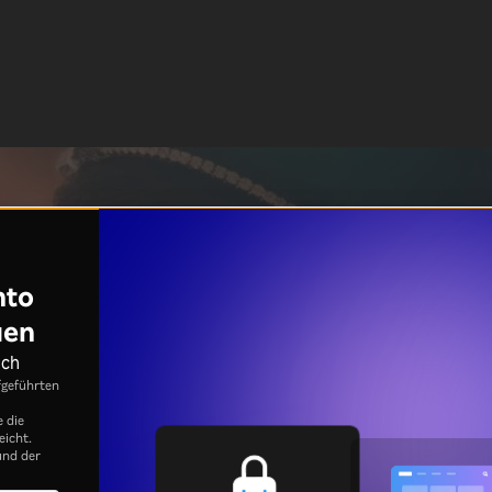
nto
uen
ich
fgeführten
e die
eicht.
nd der