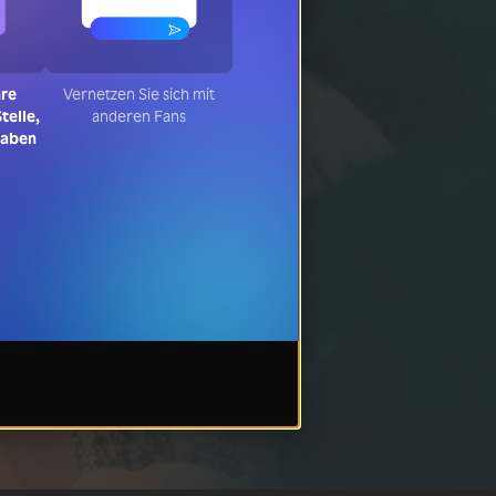
hre
Vernetzen Sie sich mit
telle,
anderen Fans
haben