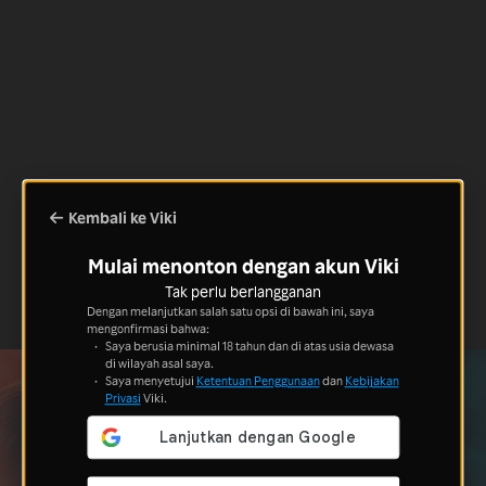
Kembali ke Viki
Mulai menonton dengan akun Viki
Tak perlu berlangganan
Dengan melanjutkan salah satu opsi di bawah ini, saya
mengonfirmasi bahwa:
Saya berusia minimal 18 tahun dan di atas usia dewasa
di wilayah asal saya.
Saya menyetujui
Ketentuan Penggunaan
dan
Kebijakan
Privasi
Viki.