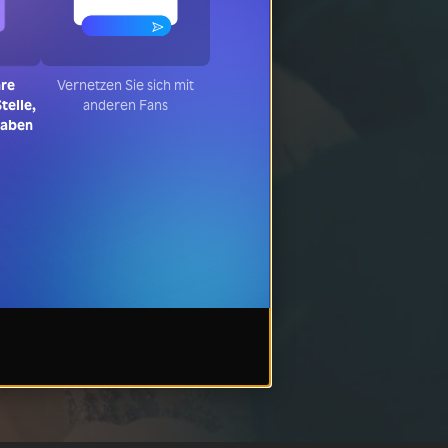
hre
Vernetzen Sie sich mit
telle,
anderen Fans
haben