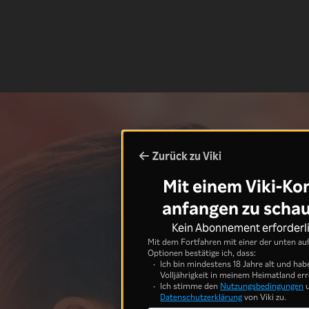
Zurück zu Viki
Mit einem Viki-Ko
anfangen zu scha
Kein Abonnement erforderl
Mit dem Fortfahren mit einer der unten au
Optionen bestätige ich, dass:
Ich bin mindestens 18 Jahre alt und hab
Volljährigkeit in meinem Heimatland err
Ich stimme den
Nutzungsbedingungen
u
Datenschutzerklärung
von Viki zu.