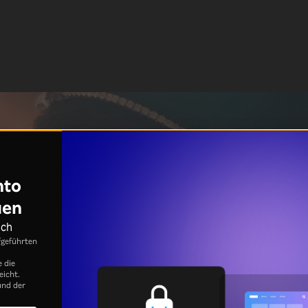
nto
uen
ich
fgeführten
e die
eicht.
nd der