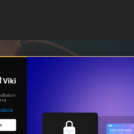
ี Viki
ันยืนยันว่า
รรลุ
ายความ