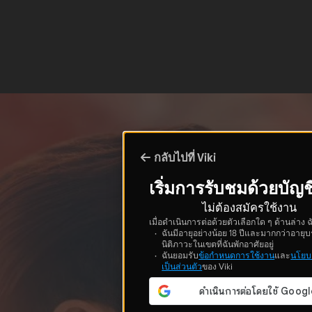
กลับไปที่ Viki
เริ่มการรับชมด้วยบัญช
ไม่ต้องสมัครใช้งาน
เมื่อดำเนินการต่อด้วยตัวเลือกใด ๆ ด้านล่าง ฉ
ฉันมีอายุอย่างน้อย 18 ปีและมากกว่าอายุบ
นิติภาวะในเขตที่ฉันพักอาศัยอยู่
ฉันยอมรับ
ข้อกำหนดการใช้งาน
และ
นโยบ
เป็นส่วนตัว
ของ Viki