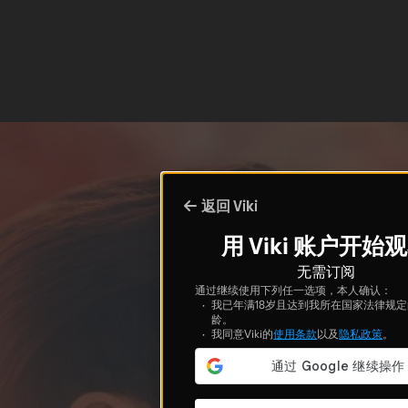
返回 Viki
用 Viki 账户开始
无需订阅
通过继续使用下列任一选项，本人确认：
我已年满18岁且达到我所在国家法律规
龄。
我同意Viki的
使用条款
以及
隐私政策
。