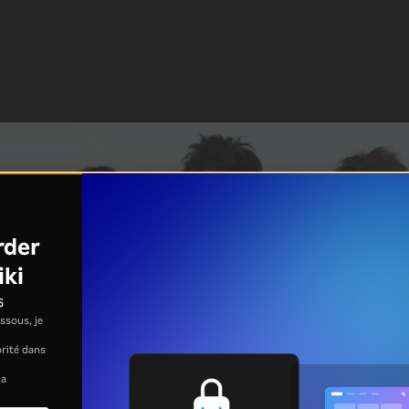
rder
iki
s
ssous, je
jorité dans
la