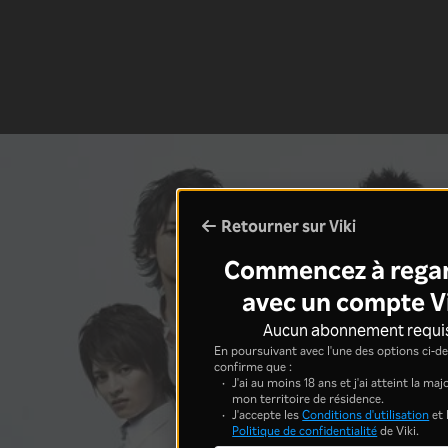
Retourner sur Viki
Commencez à rega
avec un compte V
Aucun abonnement requi
En poursuivant avec l'une des options ci-de
confirme que :
J'ai au moins 18 ans et j'ai atteint la ma
mon territoire de résidence.
J'accepte les
Conditions d'utilisation
et 
Politique de confidentialité
de Viki.