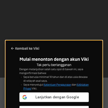
Kembali ke Viki
Mulai menonton dengan akun Viki
Tak perlu berlangganan
Dengan melanjutkan salah satu opsi di bawah ini, saya
mengonfirmasi bahwa:
Saya berusia minimal 18 tahun dan di atas usia dewasa
di wilayah asal saya.
Saya menyetujui
Ketentuan Penggunaan
dan
Kebijakan
Privasi
Viki.