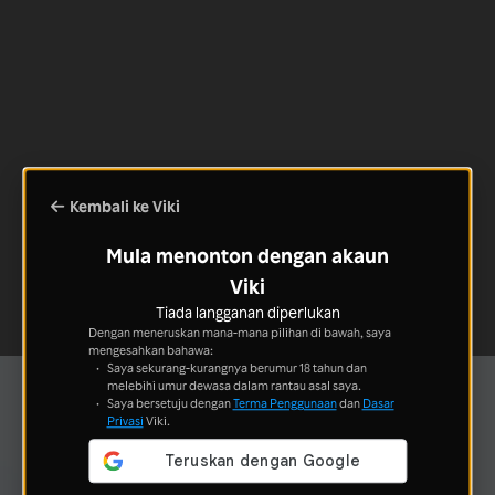
Kembali ke Viki
Mula menonton dengan akaun
Viki
Tiada langganan diperlukan
Dengan meneruskan mana-mana pilihan di bawah, saya
mengesahkan bahawa:
Saya sekurang-kurangnya berumur 18 tahun dan
melebihi umur dewasa dalam rantau asal saya.
Saya bersetuju dengan
Terma Penggunaan
dan
Dasar
Privasi
Viki.