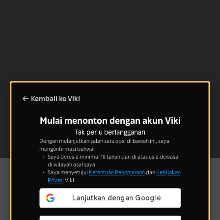
Kembali ke Viki
Mulai menonton dengan akun Viki
Tak perlu berlangganan
Dengan melanjutkan salah satu opsi di bawah ini, saya
mengonfirmasi bahwa:
Saya berusia minimal 18 tahun dan di atas usia dewasa
di wilayah asal saya.
Saya menyetujui
Ketentuan Penggunaan
dan
Kebijakan
Privasi
Viki.