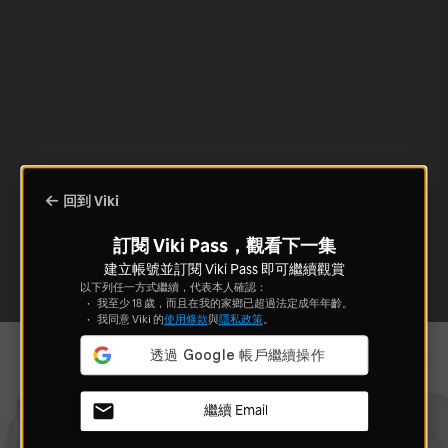
回到 Viki
訂閱 Viki Pass，觀看下一集
建立帳號並訂閱 Viki Pass 即可繼續觀賞
以下列任一方式繼續，代表本人確認：
我至少 18 歲，而且在我的家鄉已超過法定成年年齡。
我同意 Viki 的
使用條款
與
隱私政策
。
繼續 Email