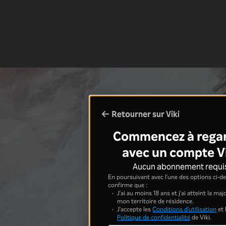
Retourner sur Viki
Commencez à rega
avec un compte V
Aucun abonnement requi
En poursuivant avec l'une des options ci-de
confirme que :
J'ai au moins 18 ans et j'ai atteint la ma
mon territoire de résidence.
J'accepte les
Conditions d'utilisation
et 
Politique de confidentialité
de Viki.