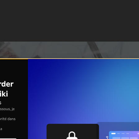
rder
iki
s
ssous, je
jorité dans
la