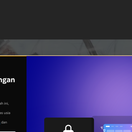
ngan
h ini,
as usia
n
dan