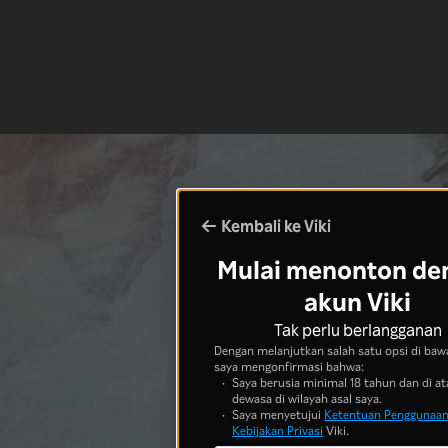
Kembali ke Viki
Mulai menonton de
akun Viki
Tak perlu berlangganan
Dengan melanjutkan salah satu opsi di bawa
saya mengonfirmasi bahwa:
Saya berusia minimal 18 tahun dan di at
dewasa di wilayah asal saya.
Saya menyetujui
Ketentuan Penggunaa
Kebijakan Privasi
Viki.