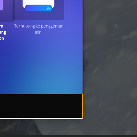
am
Terhubung ke penggemar
ang
lain
on