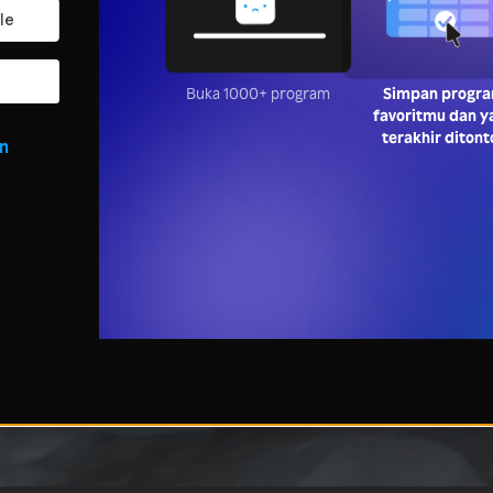
Buka 1000+ program
Simpan progr
favoritmu dan y
terakhir ditont
in