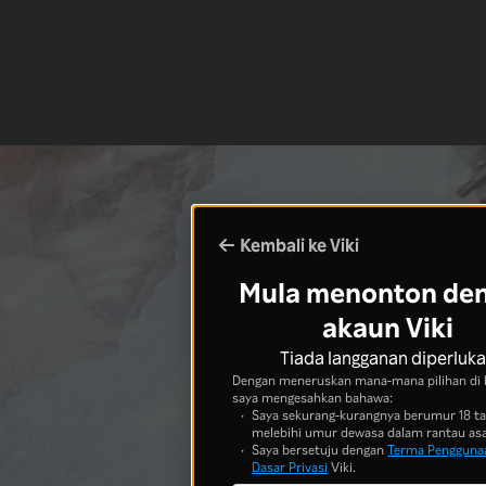
Kembali ke Viki
Mula menonton de
akaun Viki
Tiada langganan diperluk
Dengan meneruskan mana-mana pilihan di 
saya mengesahkan bahawa:
Saya sekurang-kurangnya berumur 18 t
melebihi umur dewasa dalam rantau asa
Saya bersetuju dengan
Terma Pengguna
Dasar Privasi
Viki.