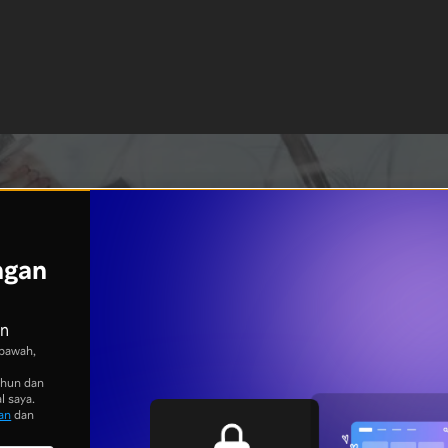
ngan
an
bawah,
ahun dan
l saya.
an
dan