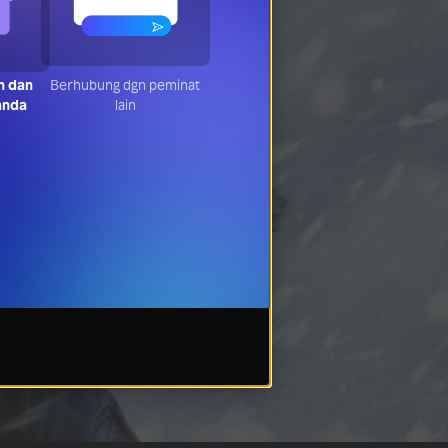
n dan
Berhubung dgn peminat
anda
lain