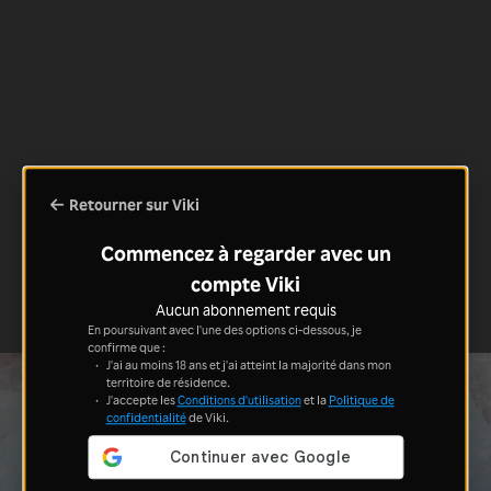
Retourner sur Viki
Commencez à regarder avec un
compte Viki
Aucun abonnement requis
En poursuivant avec l'une des options ci-dessous, je
confirme que :
J'ai au moins 18 ans et j'ai atteint la majorité dans mon
territoire de résidence.
J'accepte les
Conditions d'utilisation
et la
Politique de
confidentialité
de Viki.