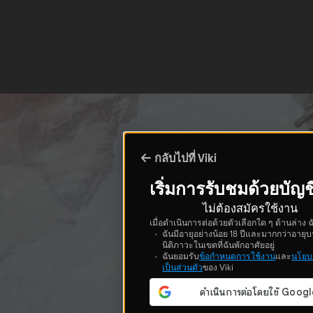
กลับไปที่ Viki
เริ่มการรับชมด้วยบัญช
ไม่ต้องสมัครใช้งาน
เมื่อดำเนินการต่อด้วยตัวเลือกใด ๆ ด้านล่าง ฉ
ฉันมีอายุอย่างน้อย 18 ปีและมากกว่าอายุบ
นิติภาวะในเขตที่ฉันพักอาศัยอยู่
ฉันยอมรับ
ข้อกำหนดการใช้งาน
และ
นโยบ
เป็นส่วนตัว
ของ Viki