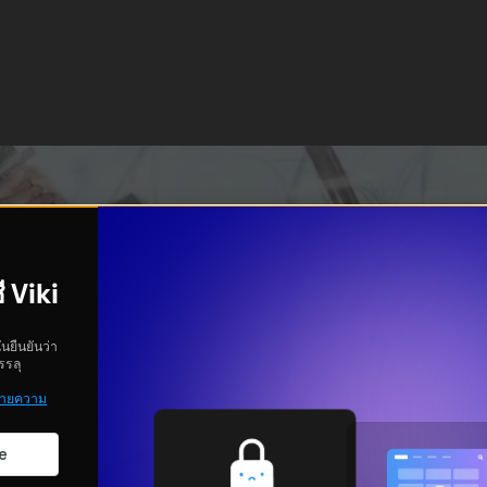
ี Viki
ันยืนยันว่า
รรลุ
ายความ