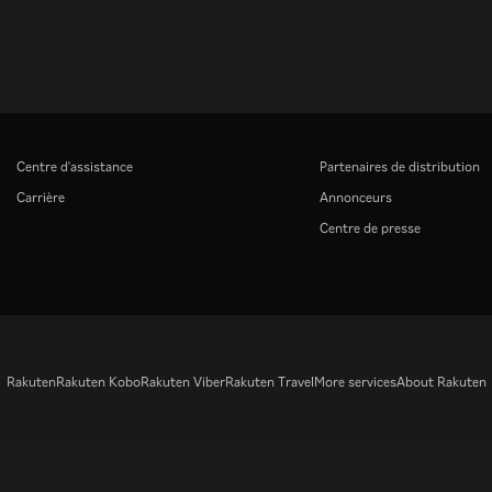
Centre d'assistance
Partenaires de distribution
Carrière
Annonceurs
Centre de presse
Rakuten
Rakuten Kobo
Rakuten Viber
Rakuten Travel
More services
About Rakuten