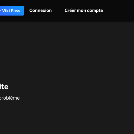
Connexion
Créer mon compte
 Viki Pass
ite
e problème