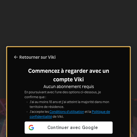
Retourner sur Viki
Commencez à regarder avec un
compte Viki
Aucun abonnement requis
En poursuivant avec l'une des options ci-dessous, je
confirme que :
J'ai au moins 18 ans et j'ai atteint la majorité dans mon
territoire de résidence.
J'accepte les
Conditions d'utilisation
et la
Politique de
confidentialité
de Viki.