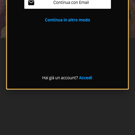
Continua con Email
Continua in altro modo
Hai già un account?
Accedi