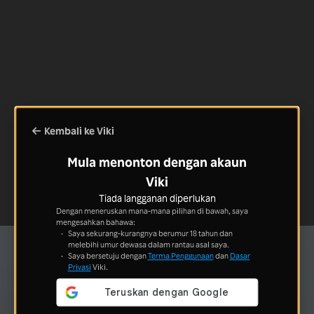
Kembali ke Viki
Mula menonton dengan akaun
Viki
Tiada langganan diperlukan
Dengan meneruskan mana-mana pilihan di bawah, saya
mengesahkan bahawa:
Saya sekurang-kurangnya berumur 18 tahun dan
melebihi umur dewasa dalam rantau asal saya.
Saya bersetuju dengan
Terma Penggunaan
dan
Dasar
Privasi
Viki.