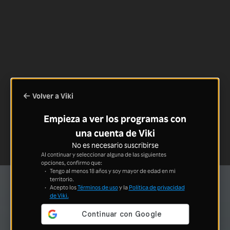
Volver a Viki
Empieza a ver los programas con
una cuenta de Viki
No es necesario suscribirse
Al continuar y seleccionar alguna de las siguientes
opciones, confirmo que:
Tengo al menos 18 años y soy mayor de edad en mi
territorio.
Acepto los
Términos de uso
y la
Política de privacidad
de Viki.