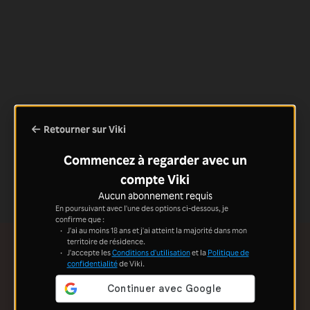
Retourner sur Viki
Commencez à regarder avec un
compte Viki
Aucun abonnement requis
En poursuivant avec l'une des options ci-dessous, je
confirme que :
J'ai au moins 18 ans et j'ai atteint la majorité dans mon
territoire de résidence.
J'accepte les
Conditions d'utilisation
et la
Politique de
confidentialité
de Viki.