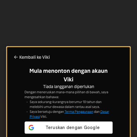
Kembali ke Viki
Mula menonton dengan akaun
Viki
Tiada langganan diperlukan
Dengan meneruskan mana-mana pilihan di bawah, saya
mengesahkan bahawa:
Saya sekurang-kurangnya berumur 18 tahun dan
melebihi umur dewasa dalam rantau asal saya.
Saya bersetuju dengan
Terma Penggunaan
dan
Dasar
Privasi
Viki.