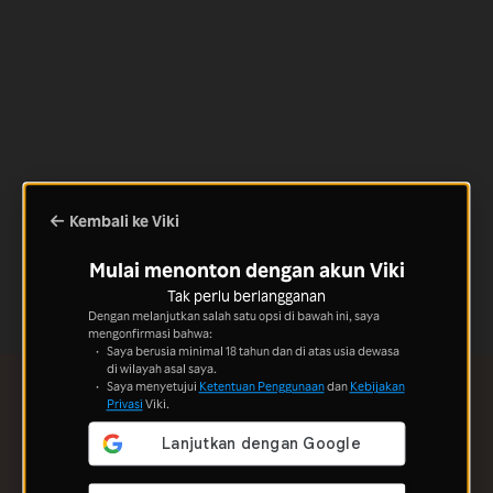
Kembali ke Viki
Mulai menonton dengan akun Viki
Tak perlu berlangganan
Dengan melanjutkan salah satu opsi di bawah ini, saya
mengonfirmasi bahwa:
Saya berusia minimal 18 tahun dan di atas usia dewasa
di wilayah asal saya.
Saya menyetujui
Ketentuan Penggunaan
dan
Kebijakan
Privasi
Viki.