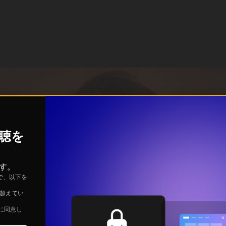
視聴を
す。
で、以下を
を超えてい
に同意し