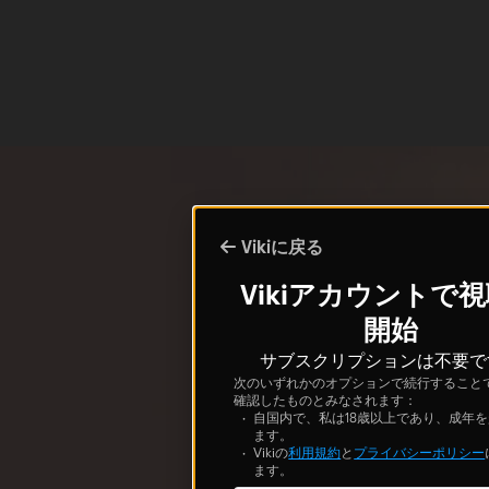
Vikiに戻る
Vikiアカウントで
開始
サブスクリプションは不要で
次のいずれかのオプションで続行すること
確認したものとみなされます：
自国内で、私は18歳以上であり、成年
ます。
Vikiの
利用規約
と
プライバシーポリシー
ます。