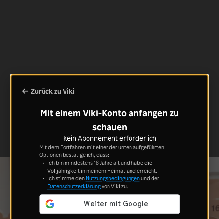
Zurück zu Viki
Mit einem Viki-Konto anfangen zu
schauen
Kein Abonnement erforderlich
Mit dem Fortfahren mit einer der unten aufgeführten
Optionen bestätige ich, dass:
Ich bin mindestens 18 Jahre alt und habe die
Volljährigkeit in meinem Heimatland erreicht.
Ich stimme den
Nutzungsbedingungen
und der
Datenschutzerklärung
von Viki zu.