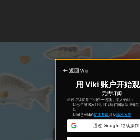
返回 Viki
用 Viki 账户开始
无需订阅
通过继续使用下列任一选项，本人确认：
我已年满18岁且达到我所在国家法律规
龄。
我同意Viki的
使用条款
以及
隐私政策
。