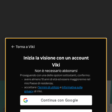
Torna a Viki
Inizia la visione con un account
Viki
Non è necessario abbonarsi
Proseguendo con una delle opzioni sottostanti, confermo:
avere almeno 18 anni di età ed essere maggiorenne nel
mio Paese di residenza;
accettare i
Termini di utilizzo
e
Informativa sulla
privacy
di Viki.