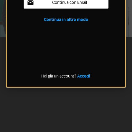
Continua con Email
Continua in altro modo
Hai già un account?
Accedi