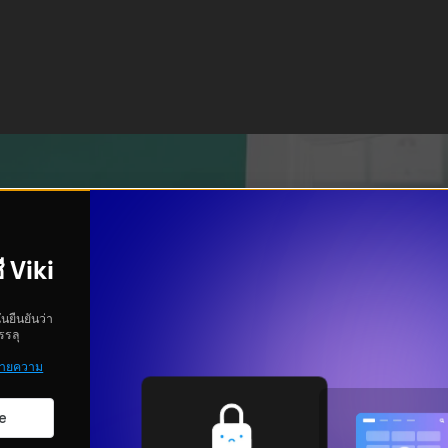
ี Viki
ันยืนยันว่า
รรลุ
ายความ