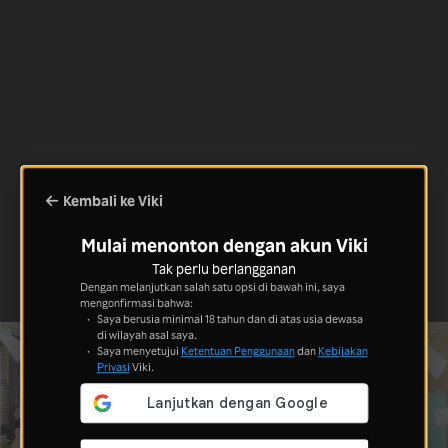
Kembali ke Viki
Mulai menonton dengan akun Viki
Tak perlu berlangganan
Dengan melanjutkan salah satu opsi di bawah ini, saya
mengonfirmasi bahwa:
Saya berusia minimal 18 tahun dan di atas usia dewasa
di wilayah asal saya.
Saya menyetujui
Ketentuan Penggunaan
dan
Kebijakan
Privasi
Viki.