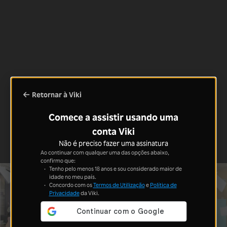
Retornar à Viki
Comece a assistir usando uma
conta Viki
Não é preciso fazer uma assinatura
Ao continuar com qualquer uma das opções abaixo,
confirmo que:
Tenho pelo menos 18 anos e sou considerado maior de
idade no meu país.
Concordo com os
Termos de Utilização
e
Política de
Privacidade
da Viki.