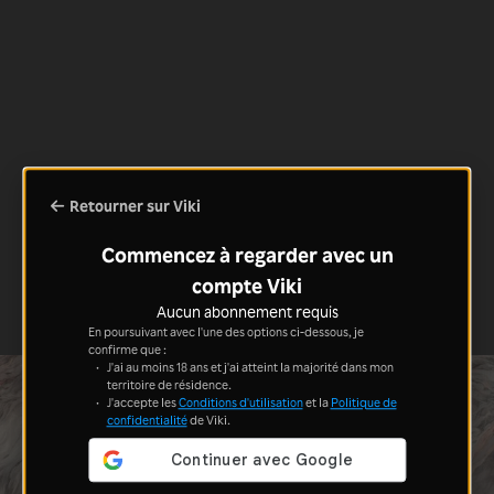
Retourner sur Viki
Commencez à regarder avec un
compte Viki
Aucun abonnement requis
En poursuivant avec l'une des options ci-dessous, je
confirme que :
J'ai au moins 18 ans et j'ai atteint la majorité dans mon
territoire de résidence.
J'accepte les
Conditions d'utilisation
et la
Politique de
confidentialité
de Viki.