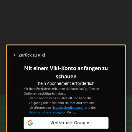
Zurück zu Viki
Mit einem Viki-Konto anfangen zu
schauen
Kein Abonnement erforderlich
Mit dem Fortfahren mit einer der unten aufgeführten
Optionen bestätige ich, dass:
Ich bin mindestens 18 Jahre alt und habe die
Volljährigkeit in meinem Heimatland erreicht.
Ich stimme den
Nutzungsbedingungen
und der
Datenschutzerklärung
von Viki zu.