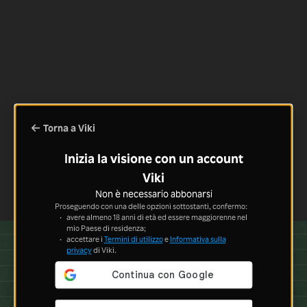
Torna a Viki
Inizia la visione con un account
Viki
Non è necessario abbonarsi
Proseguendo con una delle opzioni sottostanti, confermo:
avere almeno 18 anni di età ed essere maggiorenne nel
mio Paese di residenza;
accettare i
Termini di utilizzo
e
Informativa sulla
privacy
di Viki.