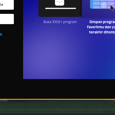
Buka 1000+ program
Simpan progr
favoritmu dan y
terakhir ditont
in