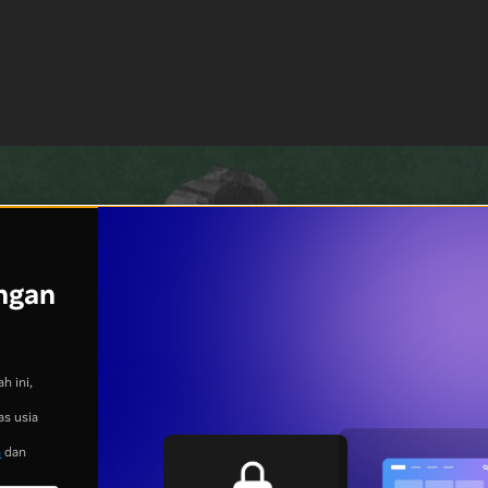
ngan
h ini,
as usia
n
dan