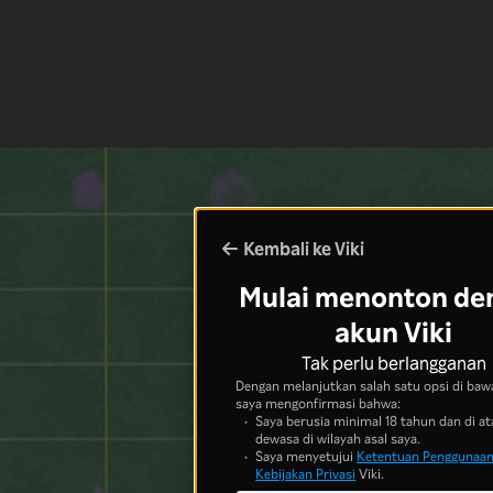
Kembali ke Viki
Mulai menonton de
akun Viki
Tak perlu berlangganan
Dengan melanjutkan salah satu opsi di bawa
saya mengonfirmasi bahwa:
Saya berusia minimal 18 tahun dan di at
dewasa di wilayah asal saya.
Saya menyetujui
Ketentuan Penggunaa
Kebijakan Privasi
Viki.