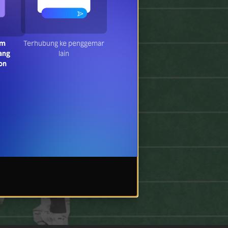
am
Terhubung ke penggemar
ang
lain
on