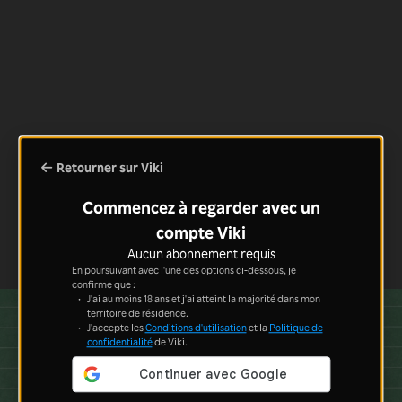
Retourner sur Viki
Commencez à regarder avec un
compte Viki
Aucun abonnement requis
En poursuivant avec l'une des options ci-dessous, je
confirme que :
J'ai au moins 18 ans et j'ai atteint la majorité dans mon
territoire de résidence.
J'accepte les
Conditions d'utilisation
et la
Politique de
confidentialité
de Viki.