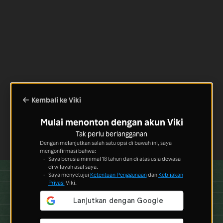
Kembali ke Viki
Mulai menonton dengan akun Viki
Tak perlu berlangganan
Dengan melanjutkan salah satu opsi di bawah ini, saya
mengonfirmasi bahwa:
Saya berusia minimal 18 tahun dan di atas usia dewasa
di wilayah asal saya.
Saya menyetujui
Ketentuan Penggunaan
dan
Kebijakan
Privasi
Viki.