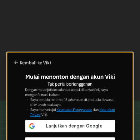
Kembali ke Viki
Mulai menonton dengan akun Viki
Tak perlu berlangganan
Dengan melanjutkan salah satu opsi di bawah ini, saya
mengonfirmasi bahwa:
Saya berusia minimal 18 tahun dan di atas usia dewasa
di wilayah asal saya.
Saya menyetujui
Ketentuan Penggunaan
dan
Kebijakan
Privasi
Viki.