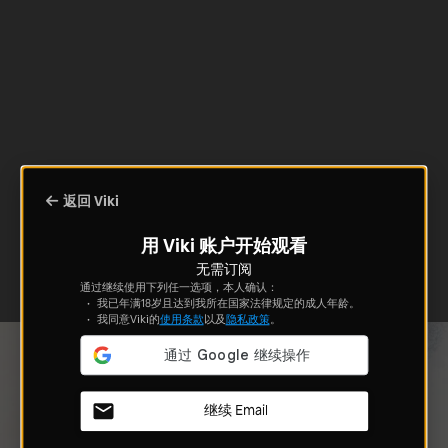
返回 Viki
用 Viki 账户开始观看
无需订阅
通过继续使用下列任一选项，本人确认：
我已年满18岁且达到我所在国家法律规定的成人年龄。
我同意Viki的
使用条款
以及
隐私政策
。
继续 Email