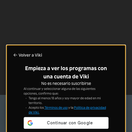
Volver a Viki
Empieza a ver los programas con
una cuenta de Viki
No es necesario suscribirse
Al continuar y seleccionar alguna de las siguientes
opciones, confirmo que:
Tengo al menos 18 años y soy mayor de edad en mi
territorio.
Acepto los
Términos de uso
y la
Política de privacidad
de Viki.