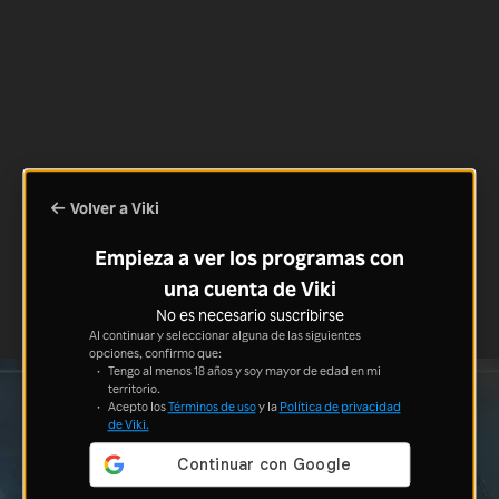
Volver a Viki
Empieza a ver los programas con
una cuenta de Viki
No es necesario suscribirse
Al continuar y seleccionar alguna de las siguientes
opciones, confirmo que:
Tengo al menos 18 años y soy mayor de edad en mi
territorio.
Acepto los
Términos de uso
y la
Política de privacidad
de Viki.