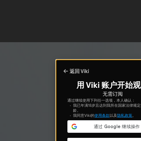
返回 Viki
用 Viki 账户开始
无需订阅
通过继续使用下列任一选项，本人确认：
我已年满18岁且达到我所在国家法律规
龄。
我同意Viki的
使用条款
以及
隐私政策
。