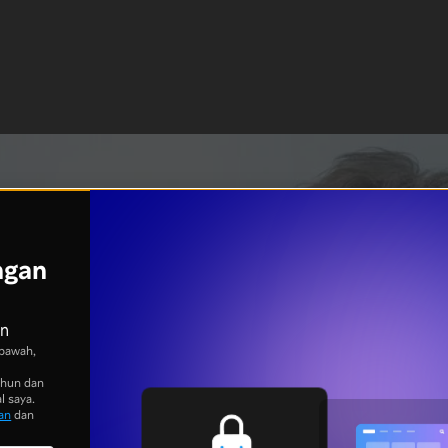
ngan
an
bawah,
ahun dan
l saya.
an
dan