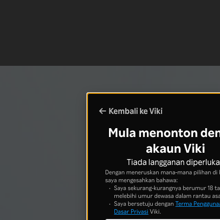
Kembali ke Viki
Mula menonton de
akaun Viki
Tiada langganan diperluk
Dengan meneruskan mana-mana pilihan di 
saya mengesahkan bahawa:
Saya sekurang-kurangnya berumur 18 t
melebihi umur dewasa dalam rantau asa
Saya bersetuju dengan
Terma Pengguna
Dasar Privasi
Viki.