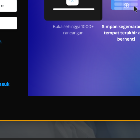
Buka sehingga 1000+
Simpan kegemara
rancangan
tempat terakhir 
berhenti
n
asuk