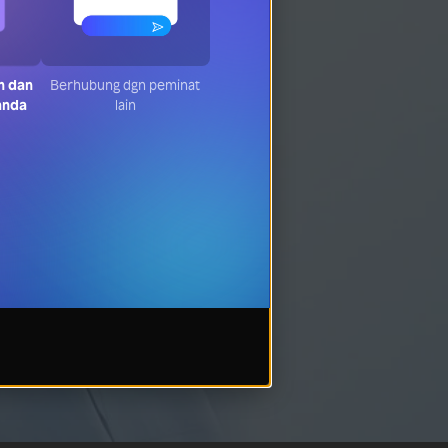
n dan
Berhubung dgn peminat
anda
lain