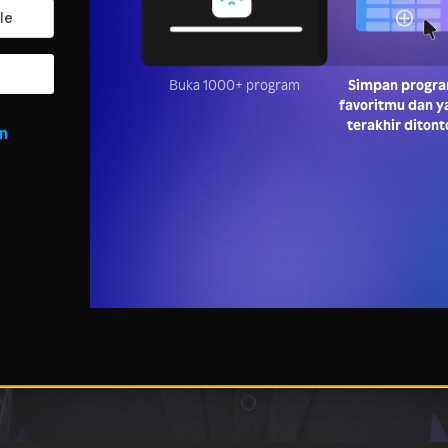
Buka 1000+ program
Simpan progr
favoritmu dan y
terakhir ditont
in