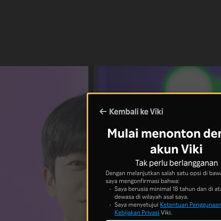
Kembali ke Viki
Mulai menonton de
akun Viki
Tak perlu berlangganan
Dengan melanjutkan salah satu opsi di bawa
saya mengonfirmasi bahwa:
Saya berusia minimal 18 tahun dan di at
dewasa di wilayah asal saya.
Saya menyetujui
Ketentuan Penggunaa
Kebijakan Privasi
Viki.