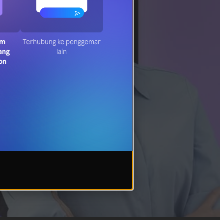
am
Terhubung ke penggemar
ang
lain
on