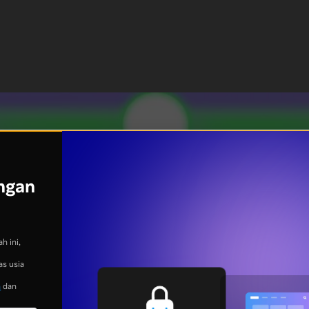
ngan
h ini,
as usia
n
dan