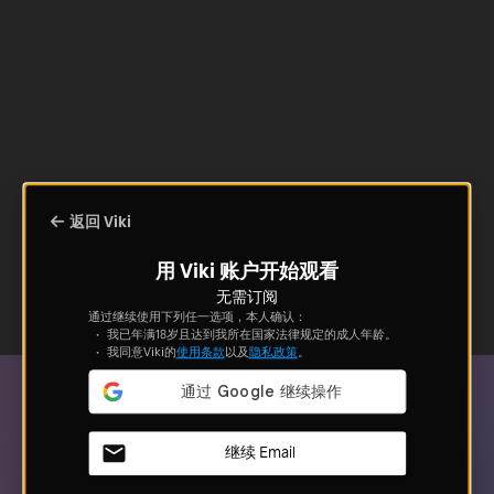
返回 Viki
用 Viki 账户开始观看
无需订阅
通过继续使用下列任一选项，本人确认：
我已年满18岁且达到我所在国家法律规定的成人年龄。
我同意Viki的
使用条款
以及
隐私政策
。
继续 Email